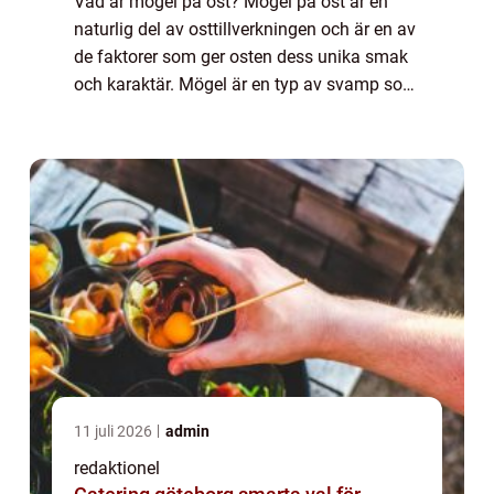
Vad är mögel på ost? Mögel på ost är en
naturlig del av osttillverkningen och är en av
de faktorer som ger osten dess unika smak
och karaktär. Mögel är en typ av svamp som
växer på ytan och inuti osten. Det finns olika
typer av mögel som kan påverka ...
11 juli 2026
admin
redaktionel