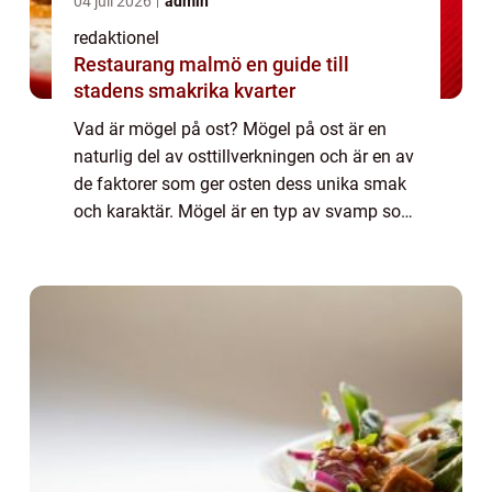
04 juli 2026
admin
redaktionel
Restaurang malmö en guide till
stadens smakrika kvarter
Vad är mögel på ost? Mögel på ost är en
naturlig del av osttillverkningen och är en av
de faktorer som ger osten dess unika smak
och karaktär. Mögel är en typ av svamp som
växer på ytan och inuti osten. Det finns olika
typer av mögel som kan påverka ...