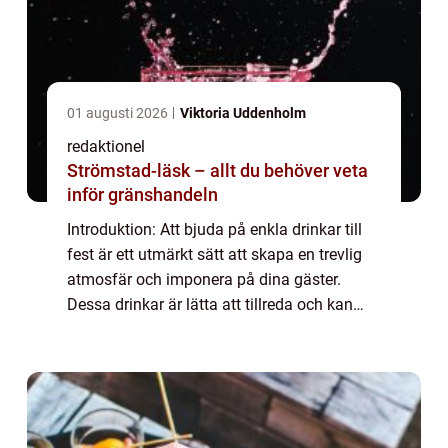
01 augusti 2026
Viktoria Uddenholm
redaktionel
Strömstad-läsk – allt du behöver veta
inför gränshandeln
Introduktion: Att bjuda på enkla drinkar till
fest är ett utmärkt sätt att skapa en trevlig
atmosfär och imponera på dina gäster.
Dessa drinkar är lätta att tillreda och kan
serveras både som välkomstdrinkar och
som alster till kvällsevent. I denna a...