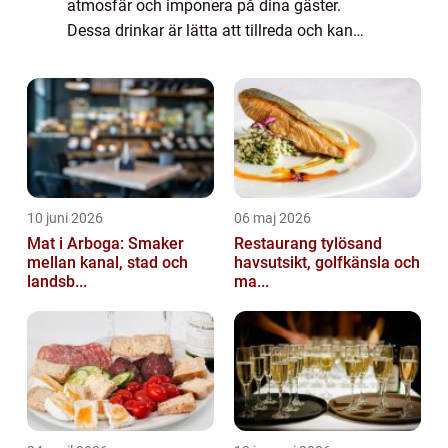
atmosfär och imponera på dina gäster.
Dessa drinkar är lätta att tillreda och kan
serveras både som välkomstdrinkar och
som alster till kvällsevent. I denna a...
10 juni 2026
06 maj 2026
Mat i Arboga: Smaker
Restaurang tylösand
mellan kanal, stad och
havsutsikt, golfkänsla och
landsb...
ma...