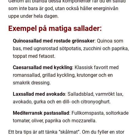
Genom att blanda dessa komponenter får du en sallad
som inte bara är god, utan också håller energinivån
uppe under hela dagen.
Exempel på matiga sallader:
Quinoasallad med rostade grönsaker
: Quinoa som
bas, med ugnsrostad sötpotatis, zucchini och paprika,
toppat med fetaost.
Caesarsallad med kyckling
: Klassisk favorit med
romansallad, grillad kyckling, krutonger och en
smakrik dressing.
Laxsallad med avokado
: Salladsblad, varmrökt lax,
avokado, gurka och en dill- och citronyoghurt.
Mediterransk pastasallad
: Fullkornspasta, soltorkade
tomater, oliver, paprika och mozzarella.
Ett bra tips är att tänka ”skålmat”. Om du fyller en stor