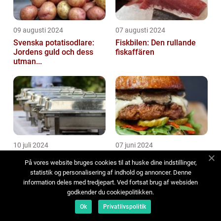
09 augusti 2024
07 augusti 2024
Svenska potatisodlare:
Fiskbilen: Den rullande
Jordens guld och dess
fiskaffären
utman...
10 juli 2024
07 juni 2024
Buffé Göteborg: en resa
Burgare i Stockholm: En
På vores website bruges cookies til at huske dine indstillinger,
för smaklökarna
smakresa genom stadens
statistik og personalisering af indhold og annoncer. Denne
bäs...
information deles med tredjepart. Ved fortsat brug af websiden
godkender du cookiepolitikken.
Ok
Privatlivspolitik