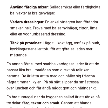
Använd färdiga mixar
: Salladsmixar eller färdigkokta
baljväxter är bra genvägar.
Variera dressingen
: En enkel vinägrett kan förändra
smaken helt. Prova med balsamvinäger, citron, lime
eller en yoghurtbaserad dressing.
Tänk på proteinet
: Lägg till kokt ägg, tonfisk på burk,
kycklingrester eller tofu för att göra salladen mer
mättande.
En annan fördel med snabba vardagssallader är att de
passar lika bra i matlådan som direkt på tallriken
hemma. De är lätta att ta med och håller sig fräscha
några timmar i kylen. På så sätt slipper du småstressa
över lunchen och får ändå något gott och näringsrikt.
En bra tumregel när du bygger en sallad är att tänka på
tre delar:
färg, textur och smak
. Genom att blanda