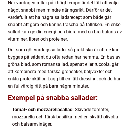
När vardagen rullar på i högt tempo är det lätt att välja
något snabbt men mindre näringsrikt. Därför är det
värdefullt att ha några salladsrecept som både går
snabbt att göra och känns fräscha på tallriken. En enkel
sallad kan ge dig energi och bidra med en bra balans av
vitaminer, fibrer och proteiner.
Det som gör vardagssallader så praktiska är att de kan
byggas på sådant du ofta redan har hemma. En bas av
gröna blad, som romansallad, spenat eller ruccola, går
att kombinera med färska grönsaker, baljväxter och
enkla proteinkällor. Lägg till en lätt dressing, och du har
en fullvärdig rätt på bara några minuter.
Exempel på snabba sallader:
Tomat- och mozzarellasallad
: Skivade tomater,
mozzarella och färsk basilika med en skvätt olivolja
och balsamvinäger.