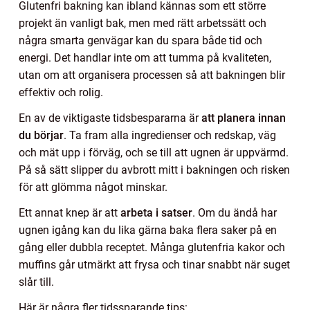
Glutenfri bakning kan ibland kännas som ett större
projekt än vanligt bak, men med rätt arbetssätt och
några smarta genvägar kan du spara både tid och
energi. Det handlar inte om att tumma på kvaliteten,
utan om att organisera processen så att bakningen blir
effektiv och rolig.
En av de viktigaste tidsbespararna är
att planera innan
du börjar
. Ta fram alla ingredienser och redskap, väg
och mät upp i förväg, och se till att ugnen är uppvärmd.
På så sätt slipper du avbrott mitt i bakningen och risken
för att glömma något minskar.
Ett annat knep är att
arbeta i satser
. Om du ändå har
ugnen igång kan du lika gärna baka flera saker på en
gång eller dubbla receptet. Många glutenfria kakor och
muffins går utmärkt att frysa och tinar snabbt när suget
slår till.
Här är några fler tidssparande tips: