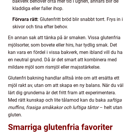
bakverk behöver ofta mer tid i ugnen, annars blir de
kladdiga eller faller ihop.
Förvara rätt
: Glutenfritt bröd blir snabbt torrt. Frys in i
skivor och tina efter behov.
En annan sak att tänka på är smaken. Vissa glutenfria
mjölsorter, som bovete eller hirs, har tydlig smak. Det
kan vara en fördel i vissa bakverk, men ibland vill du ha
en neutral grund. Då är det smart att kombinera med
mildare mjöl som rismjöl eller majsstärkelse.
Glutenfri bakning handlar alltså inte om att ersätta ett
mjöl rakt av, utan om att skapa en ny balans. När du väl
lärt dig grunderna är det fritt fram att experimentera.
Med rätt kunskap och lite tålamod kan du baka
saftiga
muffins, frasiga småkakor och luftiga tårtor
– helt utan
gluten.
Smarriga glutenfria favoriter