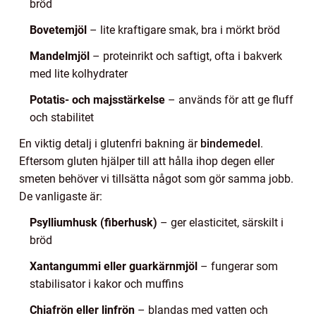
bröd
Bovetemjöl
– lite kraftigare smak, bra i mörkt bröd
Mandelmjöl
– proteinrikt och saftigt, ofta i bakverk
med lite kolhydrater
Potatis- och majsstärkelse
– används för att ge fluff
och stabilitet
En viktig detalj i glutenfri bakning är
bindemedel
.
Eftersom gluten hjälper till att hålla ihop degen eller
smeten behöver vi tillsätta något som gör samma jobb.
De vanligaste är:
Psylliumhusk (fiberhusk)
– ger elasticitet, särskilt i
bröd
Xantangummi eller guarkärnmjöl
– fungerar som
stabilisator i kakor och muffins
Chiafrön eller linfrön
– blandas med vatten och