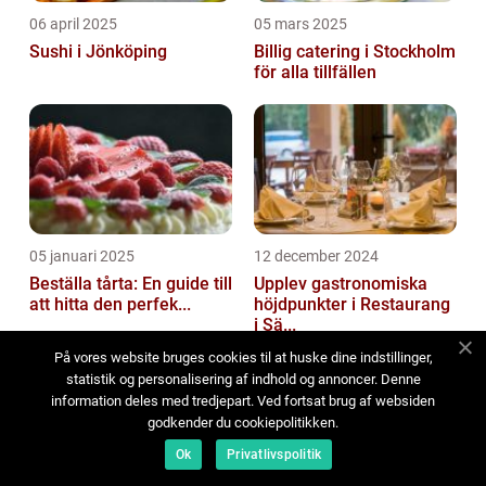
06 april 2025
05 mars 2025
Sushi i Jönköping
Billig catering i Stockholm
för alla tillfällen
05 januari 2025
12 december 2024
Beställa tårta: En guide till
Upplev gastronomiska
att hitta den perfek...
höjdpunkter i Restaurang
i Sä...
På vores website bruges cookies til at huske dine indstillinger,
statistik og personalisering af indhold og annoncer. Denne
information deles med tredjepart. Ved fortsat brug af websiden
godkender du cookiepolitikken.
Ok
Privatlivspolitik