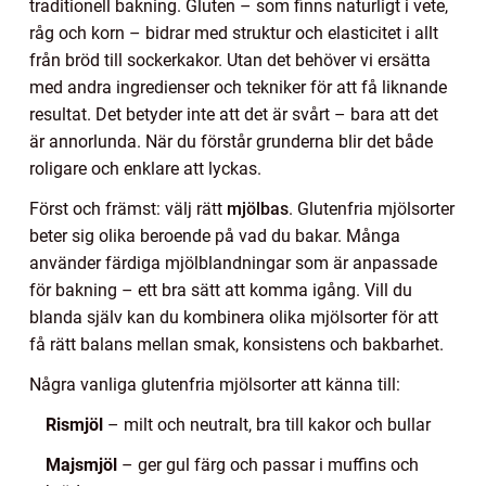
traditionell bakning. Gluten – som finns naturligt i vete,
råg och korn – bidrar med struktur och elasticitet i allt
från bröd till sockerkakor. Utan det behöver vi ersätta
med andra ingredienser och tekniker för att få liknande
resultat. Det betyder inte att det är svårt – bara att det
är annorlunda. När du förstår grunderna blir det både
roligare och enklare att lyckas.
Först och främst: välj rätt
mjölbas
. Glutenfria mjölsorter
beter sig olika beroende på vad du bakar. Många
använder färdiga mjölblandningar som är anpassade
för bakning – ett bra sätt att komma igång. Vill du
blanda själv kan du kombinera olika mjölsorter för att
få rätt balans mellan smak, konsistens och bakbarhet.
Några vanliga glutenfria mjölsorter att känna till:
Rismjöl
– milt och neutralt, bra till kakor och bullar
Majsmjöl
– ger gul färg och passar i muffins och