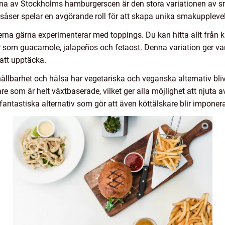
a av Stockholms hamburgerscen är den stora variationen av smak
 såser spelar en avgörande roll för att skapa unika smakupplevel
rna gärna experimenterar med toppings. Du kan hitta allt från k
r som guacamole, jalapeños och fetaost. Denna variation ger v
 att upptäcka.
lbarhet och hälsa har vegetariska och veganska alternativ bliv
re som är helt växtbaserade, vilket ger alla möjlighet att njuta 
antastiska alternativ som gör att även köttälskare blir imponer