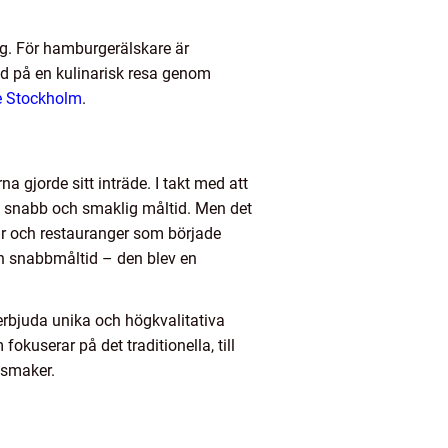
g. För hamburgerälskare är
ed på en kulinarisk resa genom
e Stockholm
.
a gjorde sitt inträde. I takt med att
 snabb och smaklig måltid. Men det
ar och restauranger som började
en snabbmåltid – den blev en
erbjuda unika och högkvalitativa
okuserar på det traditionella, till
 smaker.