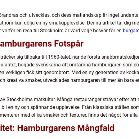
örändras och utvecklas, och dess matlandskap är inget undanta
thörn kan dölja en ny smakupplevelse. Denna artikel tar dig m
varför en resa till Stockholm är värd varje besvär för en
burgar
 Hamburgarens Fotspår
cker sig tillbaka till 1960-talet, när de första snabbmatskedjorn
pularitet, började svenskarna att omfamna hamburgaren som en
n verkligen fick sitt genombrott. Med en ny generation av kock
ch kreativa smaker, utvecklades hamburgaren till mer än bara 
 av Stockholms matkultur. Många restauranger strävar efter att 
n bli en ny och spännande upplevelse. Från klassiska ställen som f
nterar med olika smaker och texturer, finns det något för alla
ivitet: Hamburgarens Mångfald