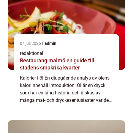
04 juli 2026
admin
redaktionel
Restaurang malmö en guide till
stadens smakrika kvarter
Kalorier i öl En djupgående analys av ölens
kaloriinnehåll Introduktion: Öl är en dryck
som har en lång historia och älskas av
många mat- och dryckesentusiaster världen
över. En viktig aspekt att överväga när det
gäller ölkonsumtion är dess kaloriinn...