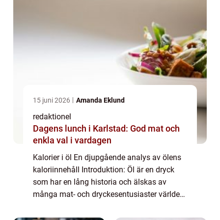
15 juni 2026
Amanda Eklund
redaktionel
Dagens lunch i Karlstad: God mat och
enkla val i vardagen
Kalorier i öl En djupgående analys av ölens
kaloriinnehåll Introduktion: Öl är en dryck
som har en lång historia och älskas av
många mat- och dryckesentusiaster världen
över. En viktig aspekt att överväga när det
gäller ölkonsumtion är dess kaloriinn...