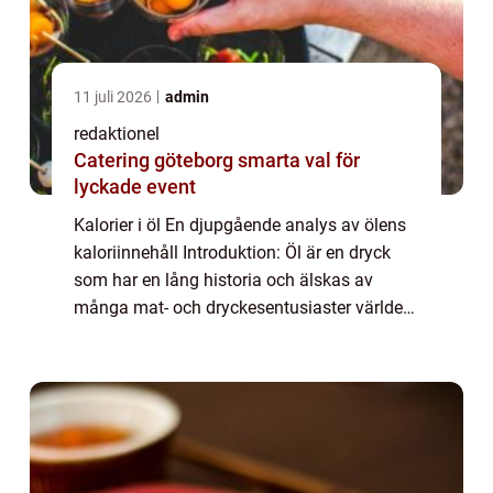
11 juli 2026
admin
redaktionel
Catering göteborg smarta val för
lyckade event
Kalorier i öl En djupgående analys av ölens
kaloriinnehåll Introduktion: Öl är en dryck
som har en lång historia och älskas av
många mat- och dryckesentusiaster världen
över. En viktig aspekt att överväga när det
gäller ölkonsumtion är dess kaloriinn...