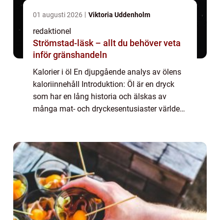
01 augusti 2026
Viktoria Uddenholm
redaktionel
Strömstad-läsk – allt du behöver veta
inför gränshandeln
Kalorier i öl En djupgående analys av ölens
kaloriinnehåll Introduktion: Öl är en dryck
som har en lång historia och älskas av
många mat- och dryckesentusiaster världen
över. En viktig aspekt att överväga när det
gäller ölkonsumtion är dess kaloriinn...