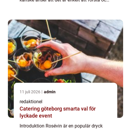
uppskatta rödvin och vitt vin, kan rosévin
vara något mer komplicerat att förstå och...
11 juli 2026
admin
redaktionel
Catering göteborg smarta val för
lyckade event
Introduktion Rosévin är en populär dryck