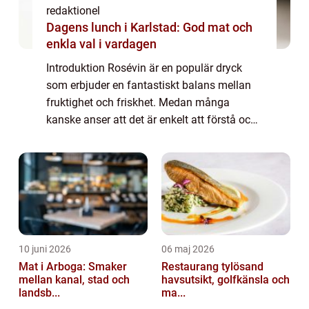
redaktionel
Dagens lunch i Karlstad: God mat och
enkla val i vardagen
Introduktion Rosévin är en populär dryck
som erbjuder en fantastiskt balans mellan
fruktighet och friskhet. Medan många
kanske anser att det är enkelt att förstå och
uppskatta rödvin och vitt vin, kan rosévin
vara något mer komplicerat att förstå och...
10 juni 2026
06 maj 2026
Mat i Arboga: Smaker
Restaurang tylösand
mellan kanal, stad och
havsutsikt, golfkänsla och
landsb...
ma...