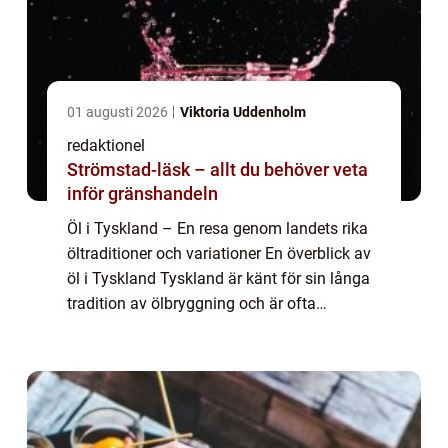
01 augusti 2026
Viktoria Uddenholm
redaktionel
Strömstad-läsk – allt du behöver veta
inför gränshandeln
Öl i Tyskland – En resa genom landets rika
öltraditioner och variationer En överblick av
öl i Tyskland Tyskland är känt för sin långa
tradition av ölbryggning och är ofta
betraktat som ett av världens främsta
ölländer. Öl har en lång historia i...