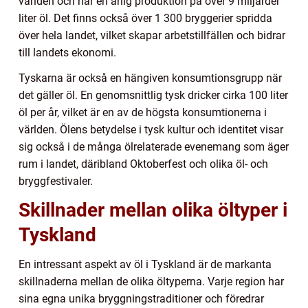
världen och har en årlig produktion på över 9 miljarder
liter öl. Det finns också över 1 300 bryggerier spridda
över hela landet, vilket skapar arbetstillfällen och bidrar
till landets ekonomi.
Tyskarna är också en hängiven konsumtionsgrupp när
det gäller öl. En genomsnittlig tysk dricker cirka 100 liter
öl per år, vilket är en av de högsta konsumtionerna i
världen. Ölens betydelse i tysk kultur och identitet visar
sig också i de många ölrelaterade evenemang som äger
rum i landet, däribland Oktoberfest och olika öl- och
bryggfestivaler.
Skillnader mellan olika öltyper i
Tyskland
En intressant aspekt av öl i Tyskland är de markanta
skillnaderna mellan de olika öltyperna. Varje region har
sina egna unika bryggningstraditioner och föredrar