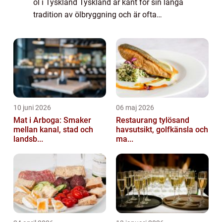
öl i Tyskland Tyskland är känt för sin långa
tradition av ölbryggning och är ofta
betraktat som ett av världens främsta
ölländer. Öl har en lång historia i...
10 juni 2026
06 maj 2026
Mat i Arboga: Smaker
Restaurang tylösand
mellan kanal, stad och
havsutsikt, golfkänsla och
landsb...
ma...