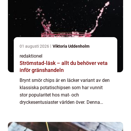
01 augusti 2026
Viktoria Uddenholm
redaktionel
Strömstad-läsk – allt du behöver veta
inför gränshandeln
Brynt smör chips är en läcker variant av den
klassiska potatischipsen som har vunnit
stor popularitet hos mat- och
dryckesentusiaster världen över. Denna
artikel kommer att ge både en övergripande
översikt och en detaljerad presentation av
dessa smak...