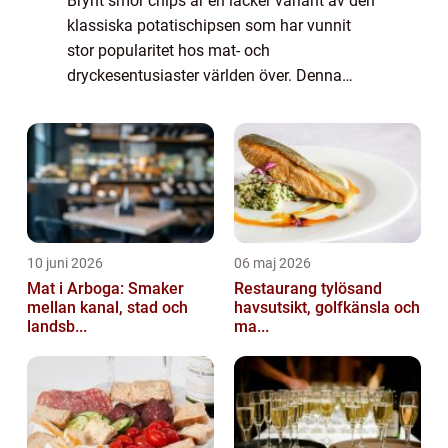
Brynt smör chips är en läcker variant av den
klassiska potatischipsen som har vunnit
stor popularitet hos mat- och
dryckesentusiaster världen över. Denna
artikel kommer att ge både en övergripande
översikt och en detaljerad presentation av
dessa smak...
10 juni 2026
06 maj 2026
Mat i Arboga: Smaker
Restaurang tylösand
mellan kanal, stad och
havsutsikt, golfkänsla och
landsb...
ma...