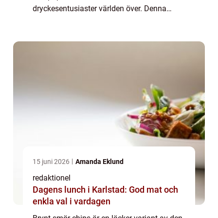
dryckesentusiaster världen över. Denna
artikel kommer att ge både en övergripande
översikt och en detaljerad presentation av
dessa smak...
15 juni 2026
Amanda Eklund
redaktionel
Dagens lunch i Karlstad: God mat och
enkla val i vardagen