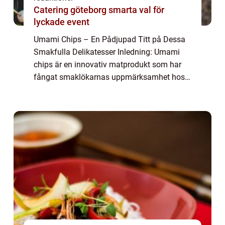
Catering göteborg smarta val för
lyckade event
Umami Chips – En Pådjupad Titt på Dessa
Smakfulla Delikatesser Inledning: Umami
chips är en innovativ matprodukt som har
fångat smaklökarnas uppmärksamhet hos
matälskare över hela världen. Dessa chips
är kända för sin komplexa och rika
smakprof...