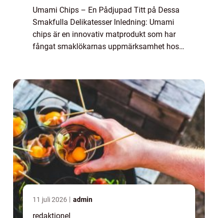
Umami Chips – En Pådjupad Titt på Dessa
Smakfulla Delikatesser Inledning: Umami
chips är en innovativ matprodukt som har
fångat smaklökarnas uppmärksamhet hos
matälskare över hela världen. Dessa chips
är kända för sin komplexa och rika
smakprof...
11 juli 2026
admin
redaktionel