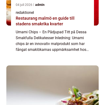
04 juli 2026
admin
redaktionel
Restaurang malmö en guide till
stadens smakrika kvarter
Umami Chips – En Pådjupad Titt på Dessa
Smakfulla Delikatesser Inledning: Umami
chips är en innovativ matprodukt som har
fångat smaklökarnas uppmärksamhet hos
matälskare över hela världen. Dessa chips
är kända för sin komplexa och rika
smakprof...