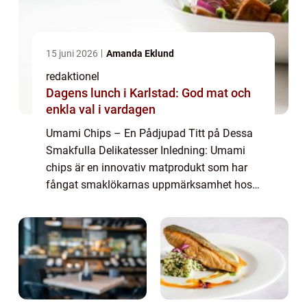
15 juni 2026
Amanda Eklund
redaktionel
Dagens lunch i Karlstad: God mat och
enkla val i vardagen
Umami Chips – En Pådjupad Titt på Dessa
Smakfulla Delikatesser Inledning: Umami
chips är en innovativ matprodukt som har
fångat smaklökarnas uppmärksamhet hos
matälskare över hela världen. Dessa chips
är kända för sin komplexa och rika
smakprof...