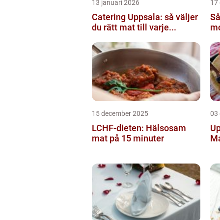
13 januari 2026
17
Catering Uppsala: så väljer
Så
du rätt mat till varje...
mo
15 december 2025
03
LCHF-dieten: Hälsosam
Up
mat på 15 minuter
M