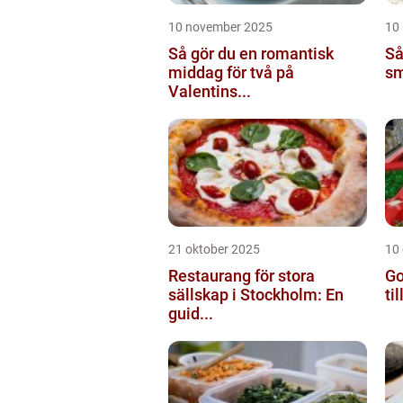
10 november 2025
10
Så gör du en romantisk
Så
middag för två på
sm
Valentins...
21 oktober 2025
10
Restaurang för stora
Go
sällskap i Stockholm: En
ti
guid...