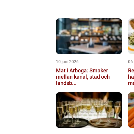
10 juni 2026
06
Mat i Arboga: Smaker
Re
mellan kanal, stad och
ha
landsb...
ma