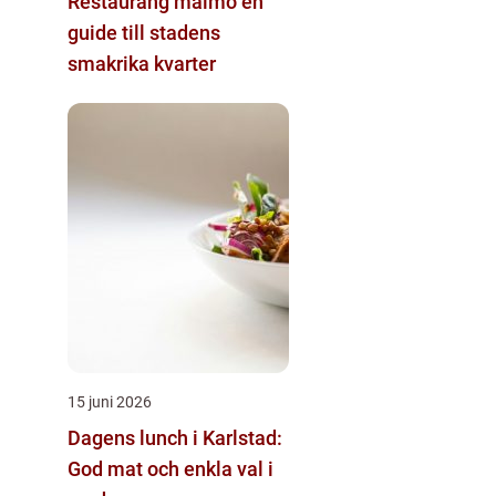
Restaurang malmö en
guide till stadens
smakrika kvarter
15 juni 2026
Dagens lunch i Karlstad:
God mat och enkla val i