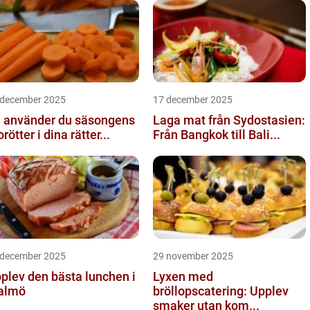
 december 2025
17 december 2025
 använder du säsongens
Laga mat från Sydostasien:
rötter i dina rätter...
Från Bangkok till Bali...
 december 2025
29 november 2025
plev den bästa lunchen i
Lyxen med
almö
bröllopscatering: Upplev
smaker utan kom...