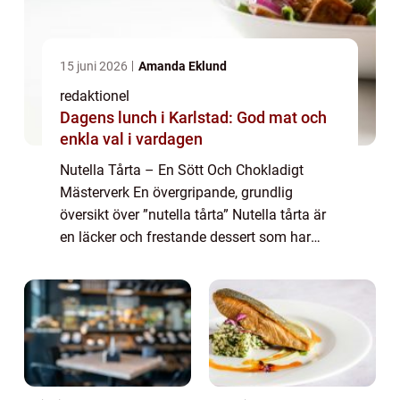
15 juni 2026
Amanda Eklund
redaktionel
Dagens lunch i Karlstad: God mat och
enkla val i vardagen
Nutella Tårta – En Sött Och Chokladigt
Mästerverk En övergripande, grundlig
översikt över ”nutella tårta” Nutella tårta är
en läcker och frestande dessert som har
blivit en favorit bland mat- och
dryckesentusiaster över hela världen...