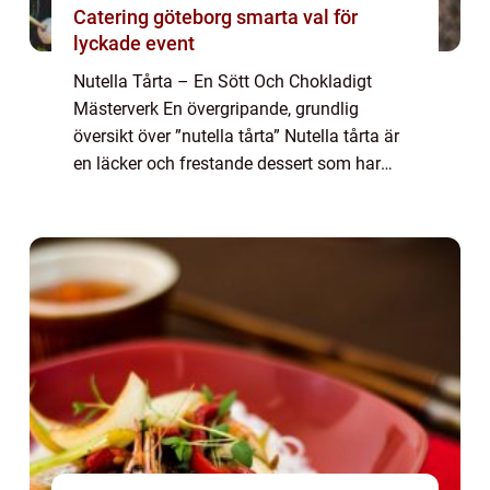
Catering göteborg smarta val för
lyckade event
Nutella Tårta – En Sött Och Chokladigt
Mästerverk En övergripande, grundlig
översikt över ”nutella tårta” Nutella tårta är
en läcker och frestande dessert som har
blivit en favorit bland mat- och
dryckesentusiaster över hela världen...