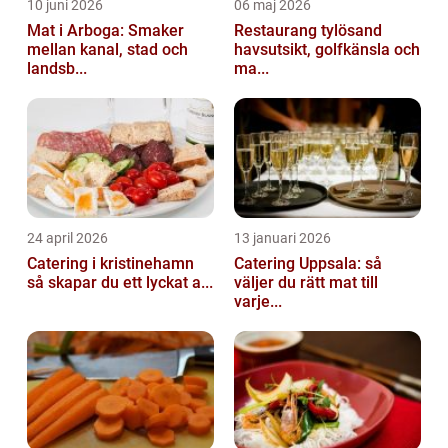
10 juni 2026
06 maj 2026
Mat i Arboga: Smaker
Restaurang tylösand
mellan kanal, stad och
havsutsikt, golfkänsla och
landsb...
ma...
24 april 2026
13 januari 2026
Catering i kristinehamn
Catering Uppsala: så
så skapar du ett lyckat a...
väljer du rätt mat till
varje...