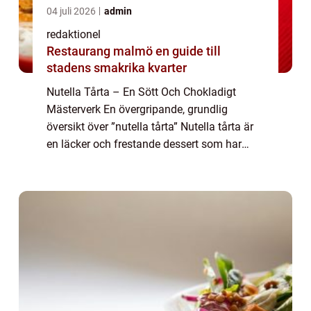
04 juli 2026
admin
redaktionel
Restaurang malmö en guide till
stadens smakrika kvarter
Nutella Tårta – En Sött Och Chokladigt
Mästerverk En övergripande, grundlig
översikt över ”nutella tårta” Nutella tårta är
en läcker och frestande dessert som har
blivit en favorit bland mat- och
dryckesentusiaster över hela världen...