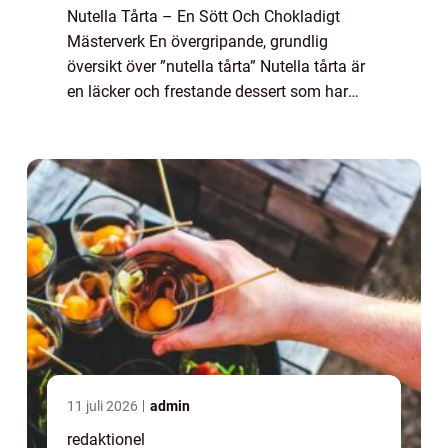
Nutella Tårta – En Sött Och Chokladigt
Mästerverk En övergripande, grundlig
översikt över ”nutella tårta” Nutella tårta är
en läcker och frestande dessert som har
blivit en favorit bland mat- och
dryckesentusiaster över hela världen...
11 juli 2026
admin
redaktionel