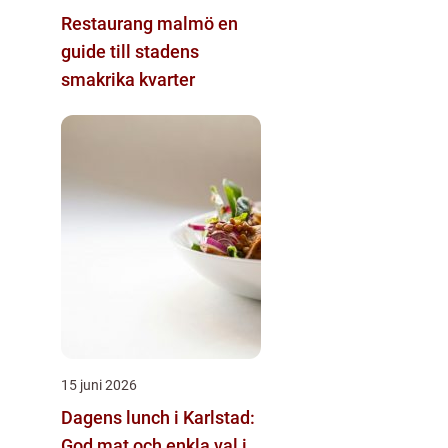
Restaurang malmö en
guide till stadens
smakrika kvarter
15 juni 2026
Dagens lunch i Karlstad:
God mat och enkla val i