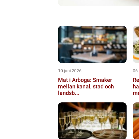
10 juni 2026
06
Mat i Arboga: Smaker
Re
mellan kanal, stad och
ha
landsb...
ma