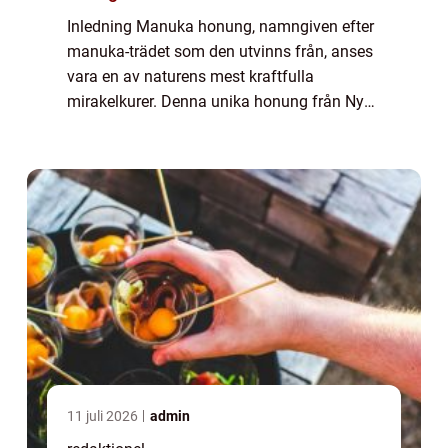
Inledning Manuka honung, namngiven efter
manuka-trädet som den utvinns från, anses
vara en av naturens mest kraftfulla
mirakelkurer. Denna unika honung från Nya
Zeeland har vuxit i popularitet på senare år,
tack vare sina enastående antibakteriella e...
11 juli 2026
admin