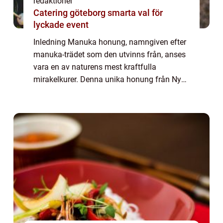
redaktionel
Catering göteborg smarta val för
lyckade event
Inledning Manuka honung, namngiven efter
manuka-trädet som den utvinns från, anses
vara en av naturens mest kraftfulla
mirakelkurer. Denna unika honung från Nya
Zeeland har vuxit i popularitet på senare år,
tack vare sina enastående antibakteriella e...