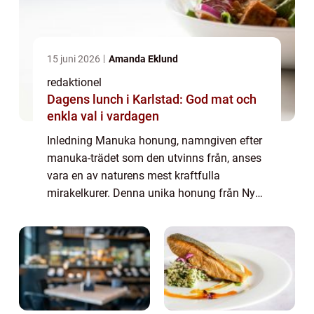
15 juni 2026
Amanda Eklund
redaktionel
Dagens lunch i Karlstad: God mat och
enkla val i vardagen
Inledning Manuka honung, namngiven efter
manuka-trädet som den utvinns från, anses
vara en av naturens mest kraftfulla
mirakelkurer. Denna unika honung från Nya
Zeeland har vuxit i popularitet på senare år,
tack vare sina enastående antibakteriella e...