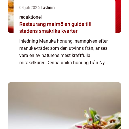
04 juli 2026
admin
redaktionel
Restaurang malmö en guide till
stadens smakrika kvarter
Inledning Manuka honung, namngiven efter
manuka-trädet som den utvinns från, anses
vara en av naturens mest kraftfulla
mirakelkurer. Denna unika honung från Nya
Zeeland har vuxit i popularitet på senare år,
tack vare sina enastående antibakteriella e...