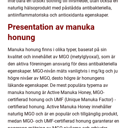
inte bara en utsökt sötning till livsmedel, utan också en
naturlig hälsoprodukt med påstådda antibakteriella,
antiinflammatoriska och antioxidanta egenskaper.
Presentation av manuka
honung
Manuka honung finns i olika typer, baserat på sin
kvalitet och innehållet av MGO (metylglyoxal), som är
den aktiva föreningen ansvarig för dess antibakteriella
egenskaper. MGO-nivån mäts vanligtvis i mg/kg och ju
högre nivåer av MGO, desto högre är honungens
läkande egenskaper. De mest populära typerna av
manuka honung är Active Manuka Honey, MGO-
certifierad honung och UMF (Unique Manuka Factor) -
certifierad honung. Active Manuka Honey innehåller
naturlig MGO och är en populär och tillgänglig produkt,
medan MGO- och UMF-certifierad honung garanterar en