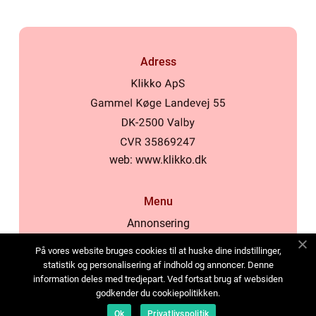
Adress
web:
www.klikko.dk
Menu
Annonsering
Om oss
På vores website bruges cookies til at huske dine indstillinger,
Cookies
statistik og personalisering af indhold og annoncer. Denne
information deles med tredjepart. Ved fortsat brug af websiden
Kontakta oss
godkender du cookiepolitikken.
Sitemap
Ok
Privatlivspolitik