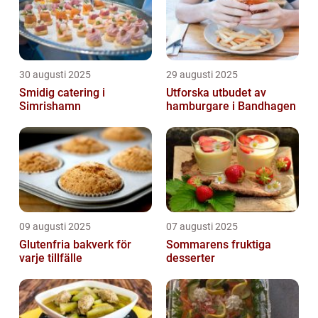
30 augusti 2025
29 augusti 2025
Smidig catering i
Utforska utbudet av
Simrishamn
hamburgare i Bandhagen
09 augusti 2025
07 augusti 2025
Glutenfria bakverk för
Sommarens fruktiga
varje tillfälle
desserter