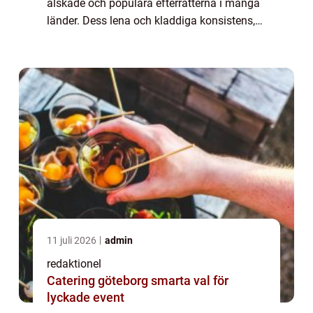
älskade och populära efterrätterna i många
länder. Dess lena och kladdiga konsistens,
tillsammans med den rika smaken av
choklad, gör den till en oslagbar favorit hos
många...
11 juli 2026
admin
redaktionel
Catering göteborg smarta val för
lyckade event