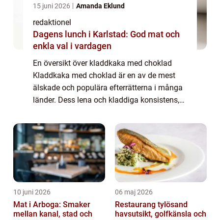
15 juni 2026
Amanda Eklund
redaktionel
Dagens lunch i Karlstad: God mat och
enkla val i vardagen
En översikt över kladdkaka med choklad
Kladdkaka med choklad är en av de mest
älskade och populära efterrätterna i många
länder. Dess lena och kladdiga konsistens,
tillsammans med den rika smaken av
choklad, gör den till en oslagbar favorit hos
många...
10 juni 2026
06 maj 2026
Mat i Arboga: Smaker
Restaurang tylösand
mellan kanal, stad och
havsutsikt, golfkänsla och