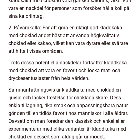
kladdkaka med choklad vara ganska kaloririk, vilket kan
vara en nackdel för personer som försöker hålla koll på
sina kaloriintag.
2. Råvarukälla: För att göra en riktigt god kladdkaka
med choklad är det bäst att använda högkvalitativ
choklad eller kakao, vilket kan vara dyrare eller svårare
att hitta i vissa områden.
Trots dessa potentiella nackdelar fortsätter kladdkaka
med choklad att vara en favorit och locka mat- och
dryckesentusiaster från hela världen.
Sammanfattningsvis är kladdkaka med choklad en
ljuvlig och läcker frestelse för chokladälskare. Dess
enkla tillagning, rika smak och anpassningsbara natur
gör den till en tidlös favorit hos människor i alla åldrar.
Oavsett om man föredrar den klassisk och enkel eller
experimenterar med olika varianter, är kladdkaka med
choklad en dessert som aldrig går ur modet.