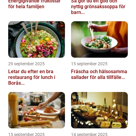
Energigivande frukostar
Så gör du en god och
för hela familjen
nyttig grönsakssoppa för
barn...
29 september 2025
15 september 2025
Letar du efter en bra
Fräscha och hälsosamma
restaurang för lunch i
sallader för alla tillfälle...
Borås...
15 september 2025
14 september 2025