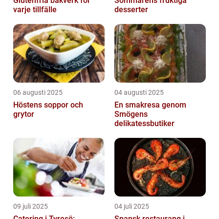
Glutenfria bakverk för
Sommarens fruktiga
varje tillfälle
desserter
06 augusti 2025
04 augusti 2025
Höstens soppor och
En smakresa genom
grytor
Smögens
delikatessbutiker
09 juli 2025
04 juli 2025
Catering i Tyresö:
Spansk restaurang i