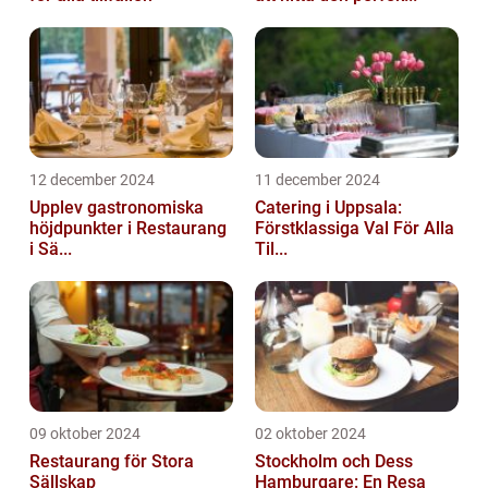
12 december 2024
11 december 2024
Upplev gastronomiska
Catering i Uppsala:
höjdpunkter i Restaurang
Förstklassiga Val För Alla
i Sä...
Til...
09 oktober 2024
02 oktober 2024
Restaurang för Stora
Stockholm och Dess
Sällskap
Hamburgare: En Resa