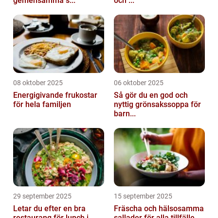
gemensamma s...
och ...
08 oktober 2025
06 oktober 2025
Energigivande frukostar
Så gör du en god och
för hela familjen
nyttig grönsakssoppa för
barn...
29 september 2025
15 september 2025
Letar du efter en bra
Fräscha och hälsosamma
restaurang för lunch i
sallader för alla tillfälle...