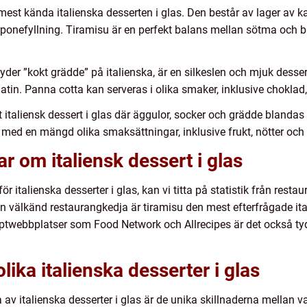
mest kända italienska desserten i glas. Den består av lager av 
nefyllning. Tiramisu är en perfekt balans mellan sötma och bitt
yder ”kokt grädde” på italienska, är en silkeslen och mjuk dess
latin. Panna cotta kan serveras i olika smaker, inklusive choklad,
 italiensk dessert i glas där äggulor, socker och grädde blandas 
med en mängd olika smaksättningar, inklusive frukt, nötter och
r om italiensk dessert i glas
ör italienska desserter i glas, kan vi titta på statistik från res
n välkänd restaurangkedja är tiramisu den mest efterfrågade itali
twebbplatser som Food Network och Allrecipes är det också tydl
lika italienska desserter i glas
av italienska desserter i glas är de unika skillnaderna mellan va