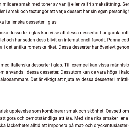
mildare smak med toner av vanilj eller valfri smaksättning. S
r i smak och textur gör att varje dessert har sin egen personligh
a italienska desserter i glas
enska desserter i glas kan vi se att dessa dessertar har gamla rött
-talet och har sedan dess blivit en internationell favorit. Panna 
rna i det antika romerska riket. Dessa desserter har överlevt geno
.
 med italienska desserter i glas. Till exempel kan vissa människ
som används i dessa desserter. Dessutom kan de vara höga i kalor
älsosammare. Det är viktigt att njuta av dessa desserter i måt
inarisk upplevelse som kombinerar smak och skönhet. Oavsett om d
 att göra och oemotståndliga att äta. Med sina rika smaker, len
a läckerheter alltid att imponera på mat- och dryckentusiaster 