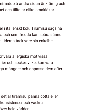
emifreddo å andra sidan är krämig och
et och tilltalar olika smaklökar.
er i italienskt kök. Tiramisu sägs ha
cotta och semifreddo kan spåras ännu
m tiderna tack vare sin enkelhet,
or vara allergiska mot vissa
ier och socker, vilket kan vara
tliga mängder och anpassa dem efter
et är tiramisu, panna cotta eller
a konsistenser och vackra
över hela världen.