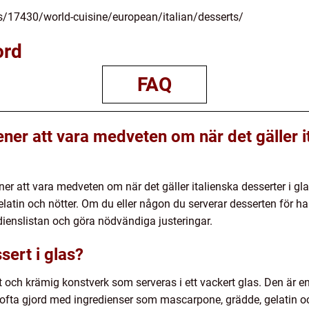
s/17430/world-cuisine/european/italian/desserts/
ord
FAQ
ener att vara medveten om när det gäller i
ener att vara medveten om när det gäller italienska desserter i gl
latin och nötter. Om du eller någon du serverar desserten för har
edienslistan och göra nödvändiga justeringar.
sert i glas?
söt och krämig konstverk som serveras i ett vackert glas. Den är 
r ofta gjord med ingredienser som mascarpone, grädde, gelatin o