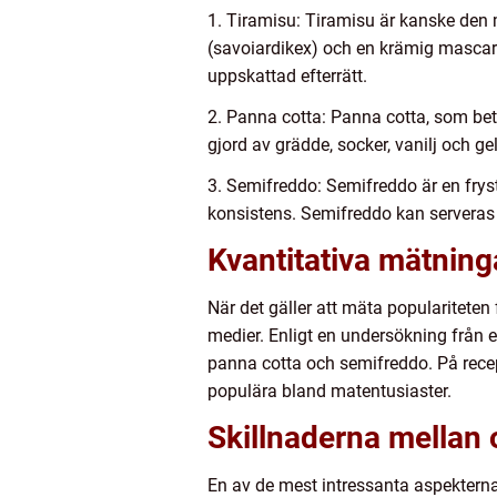
1. Tiramisu: Tiramisu är kanske den 
(savoiardikex) och en krämig mascarpo
uppskattad efterrätt.
2. Panna cotta: Panna cotta, som bet
gjord av grädde, socker, vanilj och ge
3. Semifreddo: Semifreddo är en fryst
konsistens. Semifreddo kan serveras 
Kvantitativa mätninga
När det gäller att mäta populariteten f
medier. Enligt en undersökning från e
panna cotta och semifreddo. På recep
populära bland matentusiaster.
Skillnaderna mellan o
En av de mest intressanta aspekterna 