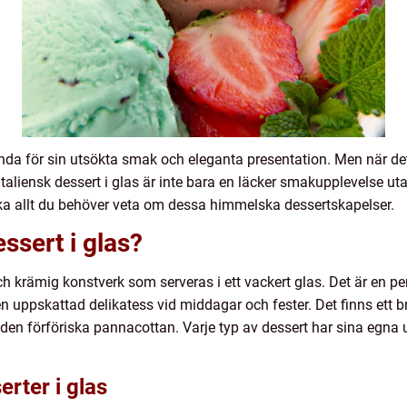
kända för sin utsökta smak och eleganta presentation. Men när det 
n italiensk dessert i glas är inte bara en läcker smakupplevelse ut
ska allt du behöver veta om dessa himmelska dessertskapelser.
essert i glas?
 och krämig konstverk som serveras i ett vackert glas. Det är en p
l en uppskattad delikatess vid middagar och fester. Det finns ett b
l den förföriska pannacottan. Varje typ av dessert har sina egn
erter i glas