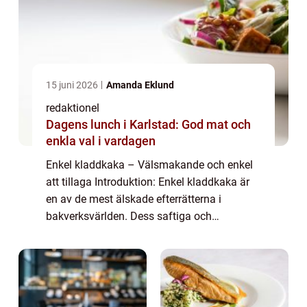
15 juni 2026
Amanda Eklund
redaktionel
Dagens lunch i Karlstad: God mat och
enkla val i vardagen
Enkel kladdkaka – Välsmakande och enkel
att tillaga Introduktion: Enkel kladdkaka är
en av de mest älskade efterrätterna i
bakverksvärlden. Dess saftiga och
chokladiga smak, tillsammans med dess
enkla tillagningsmetod gör den till en favorit
ho...