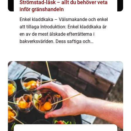
Strömstad-läsk – allt du behöver veta
inför gränshandeln
Enkel kladdkaka – Välsmakande och enkel
att tillaga Introduktion: Enkel kladdkaka är
en av de mest älskade efterrätterna i
bakverksvärlden. Dess saftiga och
chokladiga smak, tillsammans med dess
enkla tillagningsmetod gör den till en favorit
ho...