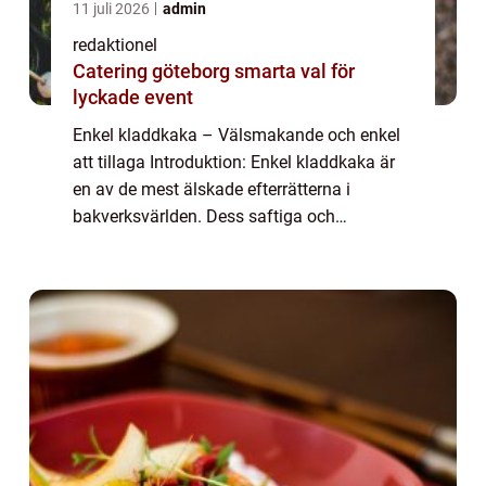
11 juli 2026
admin
redaktionel
Catering göteborg smarta val för
lyckade event
Enkel kladdkaka – Välsmakande och enkel
att tillaga Introduktion: Enkel kladdkaka är
en av de mest älskade efterrätterna i
bakverksvärlden. Dess saftiga och
chokladiga smak, tillsammans med dess
enkla tillagningsmetod gör den till en favorit
ho...