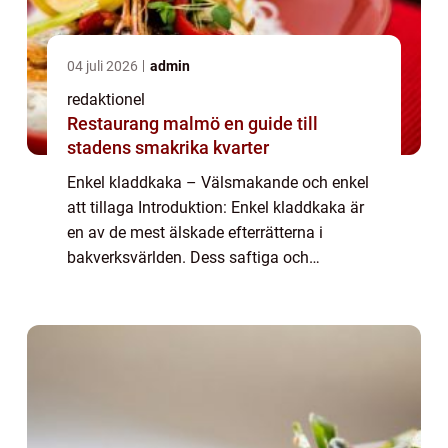
04 juli 2026
admin
redaktionel
Restaurang malmö en guide till
stadens smakrika kvarter
Enkel kladdkaka – Välsmakande och enkel
att tillaga Introduktion: Enkel kladdkaka är
en av de mest älskade efterrätterna i
bakverksvärlden. Dess saftiga och
chokladiga smak, tillsammans med dess
enkla tillagningsmetod gör den till en favorit
ho...