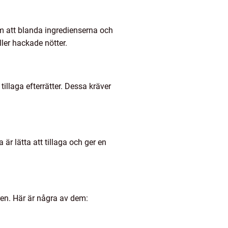
om att blanda ingredienserna och
ler hackade nötter.
illaga efterrätter. Dessa kräver
 är lätta att tillaga och ger en
ren. Här är några av dem: