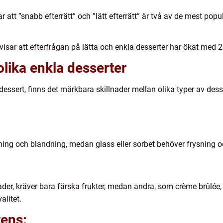
att ”snabb efterrätt” och ”lätt efterrätt” är två av de mest popu
isar att efterfrågan på lätta och enkla desserter har ökat med
olika enkla desserter
dessert, finns det märkbara skillnader mellan olika typer av dessa
rning och blandning, medan glass eller sorbet behöver frysning o
ader, kräver bara färska frukter, medan andra, som crème brûlée
alitet.
tens: