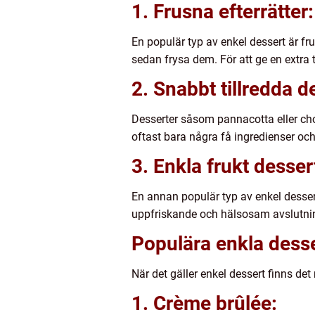
1. Frusna efterrätter:
En populär typ av enkel dessert är fr
sedan frysa dem. För att ge en extra
2. Snabbt tillredda d
Desserter såsom pannacotta eller chok
oftast bara några få ingredienser oc
3. Enkla frukt desser
En annan populär typ av enkel dessert 
uppfriskande och hälsosam avslutnin
Populära enkla dess
När det gäller enkel dessert finns de
1. Crème brûlée: