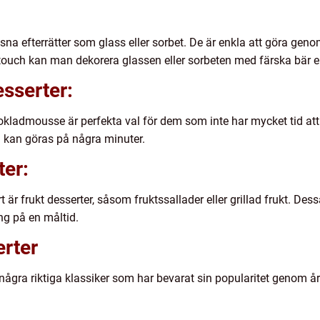
usna efterrätter som glass eller sorbet. De är enkla att göra gen
 touch kan man dekorera glassen eller sorbeten med färska bär el
esserter:
ladmousse är perfekta val för dem som inte har mycket tid att t
h kan göras på några minuter.
ter:
är frukt desserter, såsom fruktssallader eller grillad frukt. Dessa
g på en måltid.
erter
t några riktiga klassiker som har bevarat sin popularitet genom å