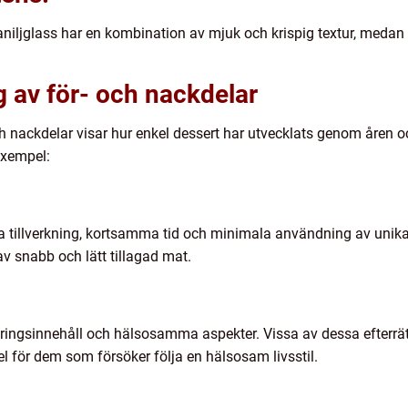
niljglass har en kombination av mjuk och krispig textur, meda
 av för- och nackdelar
ch nackdelar visar hur enkel dessert har utvecklats genom åren o
exempel:
la tillverkning, kortsamma tid och minimala användning av unika 
v snabb och lätt tillagad mat.
näringsinnehåll och hälsosamma aspekter. Vissa av dessa efterrä
el för dem som försöker följa en hälsosam livsstil.