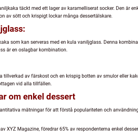
iljkaka täckt med ett lager av karamelliserat socker. Den är enk
on av sött och krispigt lockar många dessertälskare.
jglass:
 kaka som kan serveras med en kula vaniljglass. Denna kombina
ass är en oslagbar kombination.
tillverkad av färskost och en krispig botten av smulor eller kak
tagen vid alla tillfällen.
ar om enkel dessert
kvantitativa mätningar för att förstå populariteten och användnin
av XYZ Magazine, föredrar 65% av respondenterna enkel dessert 