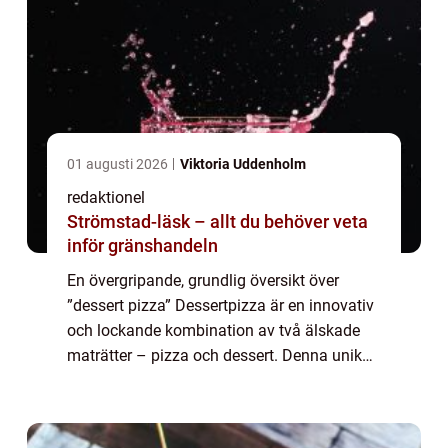
01 augusti 2026
Viktoria Uddenholm
redaktionel
Strömstad-läsk – allt du behöver veta
inför gränshandeln
En övergripande, grundlig översikt över
”dessert pizza” Dessertpizza är en innovativ
och lockande kombination av två älskade
maträtter – pizza och dessert. Denna unika
kreation erbjuder en smakfull twist på den
traditionella pizzan ...