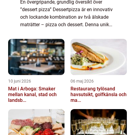
En övergripande, grundlig översikt över
”dessert pizza” Dessertpizza är en innovativ
och lockande kombination av två älskade
maträtter – pizza och dessert. Denna unika
kreation erbjuder en smakfull twist på den
traditionella pizzan ...
10 juni 2026
06 maj 2026
Mat i Arboga: Smaker
Restaurang tylösand
mellan kanal, stad och
havsutsikt, golfkänsla och
landsb...
ma...