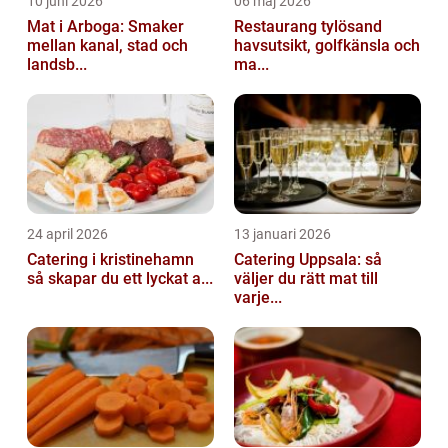
10 juni 2026
06 maj 2026
Mat i Arboga: Smaker
Restaurang tylösand
mellan kanal, stad och
havsutsikt, golfkänsla och
landsb...
ma...
24 april 2026
13 januari 2026
Catering i kristinehamn
Catering Uppsala: så
så skapar du ett lyckat a...
väljer du rätt mat till
varje...