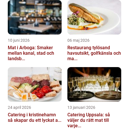
smaker att erbjuda. I denna artike...
10 juni 2026
06 maj 2026
Mat i Arboga: Smaker
Restaurang tylösand
mellan kanal, stad och
havsutsikt, golfkänsla och
landsb...
ma...
24 april 2026
13 januari 2026
Catering i kristinehamn
Catering Uppsala: så
så skapar du ett lyckat a...
väljer du rätt mat till
varje...