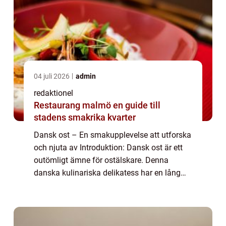
04 juli 2026
admin
redaktionel
Restaurang malmö en guide till
stadens smakrika kvarter
Dansk ost – En smakupplevelse att utforska
och njuta av Introduktion: Dansk ost är ett
outömligt ämne för ostälskare. Denna
danska kulinariska delikatess har en lång
historia och en överväldigande variation av
smaker att erbjuda. I denna artike...