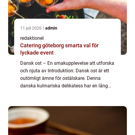
11 juli 2026
admin
redaktionel
Catering göteborg smarta val för
lyckade event
Dansk ost – En smakupplevelse att utforska
och njuta av Introduktion: Dansk ost är ett
outömligt ämne för ostälskare. Denna
danska kulinariska delikatess har en lång
historia och en överväldigande variation av
smaker att erbjuda. I denna artike...