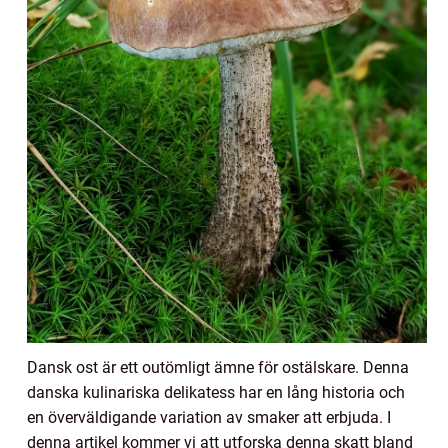
Dansk ost är ett outömligt ämne för ostälskare. Denna
danska kulinariska delikatess har en lång historia och
en överväldigande variation av smaker att erbjuda. I
denna artikel kommer vi att utforska denna skatt bland