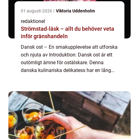
01 augusti 2026
Viktoria Uddenholm
redaktionel
Strömstad-läsk – allt du behöver veta
inför gränshandeln
Dansk ost – En smakupplevelse att utforska
och njuta av Introduktion: Dansk ost är ett
outömligt ämne för ostälskare. Denna
danska kulinariska delikatess har en lång
historia och en överväldigande variation av
smaker att erbjuda. I denna artike...