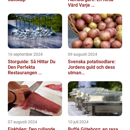
Värd Varje ...
16 september 2024
09 augusti 2024
Storguide: Så Hittar Du
Svenska potatisodlare:
Den Perfekta
Jordens guld och dess
Restaurangen ...
utman...
07 augusti 2024
10 juli 2024
Fiskbilen: Den rullande
Buffé Göteborg: en resa