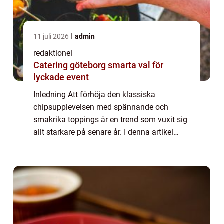
11 juli 2026
admin
redaktionel
Catering göteborg smarta val för
lyckade event
Inledning Att förhöja den klassiska
chipsupplevelsen med spännande och
smakrika toppings är en trend som vuxit sig
allt starkare på senare år. I denna artikel
kommer vi utforska fenomenet ”chips med
topping” och ta en titt på dess olika f...