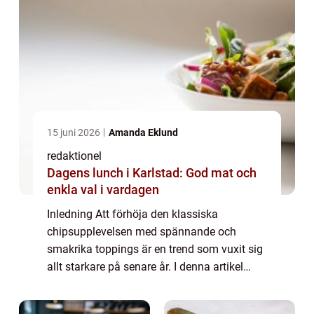
15 juni 2026
Amanda Eklund
redaktionel
Dagens lunch i Karlstad: God mat och
enkla val i vardagen
Inledning Att förhöja den klassiska
chipsupplevelsen med spännande och
smakrika toppings är en trend som vuxit sig
allt starkare på senare år. I denna artikel
kommer vi utforska fenomenet ”chips med
topping” och ta en titt på dess olika f...