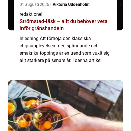
01 augusti 2026
Viktoria Uddenholm
redaktionel
Strömstad-läsk – allt du behöver veta
inför gränshandeln
Inledning Att förhöja den klassiska
chipsupplevelsen med spännande och
smakrika toppings är en trend som vuxit sig
allt starkare på senare år. I denna artikel
kommer vi utforska fenomenet ”chips med
topping” och ta en titt på dess olika f...