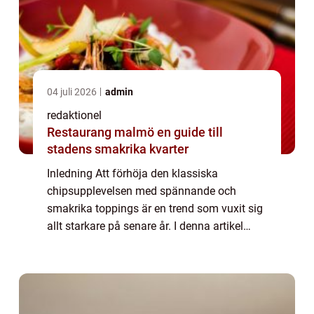
04 juli 2026
admin
redaktionel
Restaurang malmö en guide till
stadens smakrika kvarter
Inledning Att förhöja den klassiska
chipsupplevelsen med spännande och
smakrika toppings är en trend som vuxit sig
allt starkare på senare år. I denna artikel
kommer vi utforska fenomenet ”chips med
topping” och ta en titt på dess olika f...