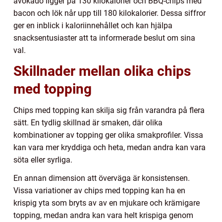
avokado ligger på 130 kilokalorier och BBQ-chips med
bacon och lök når upp till 180 kilokalorier. Dessa siffror
ger en inblick i kaloriinnehållet och kan hjälpa
snacksentusiaster att ta informerade beslut om sina
val.
Skillnader mellan olika chips
med topping
Chips med topping kan skilja sig från varandra på flera
sätt. En tydlig skillnad är smaken, där olika
kombinationer av topping ger olika smakprofiler. Vissa
kan vara mer kryddiga och heta, medan andra kan vara
söta eller syrliga.
En annan dimension att överväga är konsistensen.
Vissa variationer av chips med topping kan ha en
krispig yta som bryts av av en mjukare och krämigare
topping, medan andra kan vara helt krispiga genom