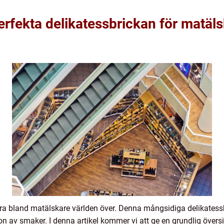
rfekta delikatessbrickan för matäl
lära bland matälskare världen över. Denna mångsidiga delikates
on av smaker. I denna artikel kommer vi att ge en grundlig översi