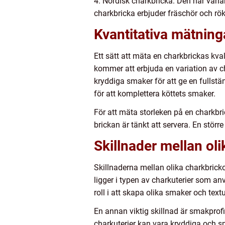
4. Nordisk charkbricka: Den här varia
charkbricka erbjuder fräschör och rök
Kvantitativa mätning
Ett sätt att mäta en charkbrickas kva
kommer att erbjuda en variation av ch
kryddiga smaker för att ge en fullstä
för att komplettera köttets smaker.
För att mäta storleken på en charkbr
brickan är tänkt att servera. En störr
Skillnader mellan ol
Skillnaderna mellan olika charkbricko
ligger i typen av charkuterier som anv
roll i att skapa olika smaker och textu
En annan viktig skillnad är smakprofi
charkuterier kan vara kryddiga och s