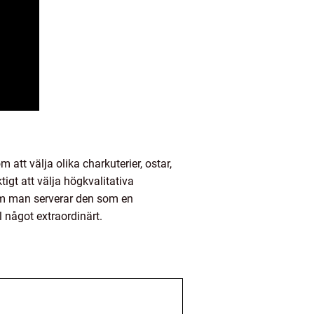
tt välja olika charkuterier, ostar,
igt att välja högkvalitativa
 om man serverar den som en
l något extraordinärt.