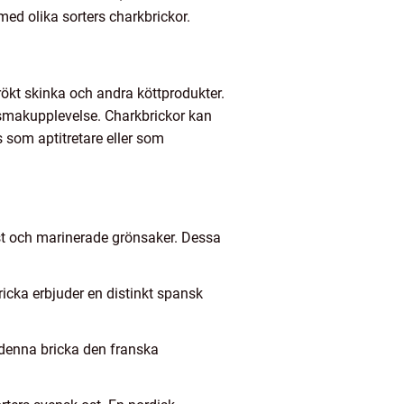
ed olika sorters charkbrickor.
rökt skinka och andra köttprodukter.
d smakupplevelse. Charkbrickor kan
 som aptitretare eller som
-ost och marinerade grönsaker. Dessa
icka erbjuder en distinkt spansk
r denna bricka den franska