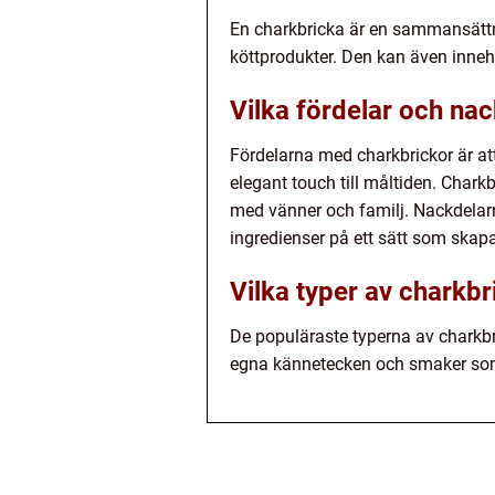
En charkbricka är en sammansättnin
köttprodukter. Den kan även innehål
Vilka fördelar och na
Fördelarna med charkbrickor är att
elegant touch till måltiden. Chark
med vänner och familj. Nackdelarna
ingredienser på ett sätt som ska
Vilka typer av charkbr
De populäraste typerna av charkbri
egna kännetecken och smaker som 