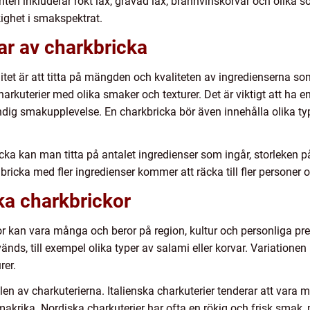
nten inkluderar rökt lax, gravad lax, brännvinskorvar och olika s
ighet i smakspektrat.
ar av charkbricka
litet är att titta på mängden och kvaliteten av ingredienserna so
arkuterier med olika smaker och texturer. Det är viktigt att ha e
ndig smakupplevelse. En charkbricka bör även innehålla olika type
icka kan man titta på antalet ingredienser som ingår, storleken
e bricka med fler ingredienser kommer att räcka till fler personer 
ika charkbrickor
r kan vara många och beror på region, kultur och personliga pref
änds, till exempel olika typer av salami eller korvar. Variationen 
rer.
len av charkuterierna. Italienska charkuterier tenderar att var
makrika. Nordiska charkuterier har ofta en rökig och frisk smak,