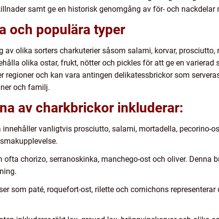
killnader samt ge en historisk genomgång av för- och nackdelar m
a och populära typer
v olika sorters charkuterier såsom salami, korvar, prosciutto, 
ålla olika ostar, frukt, nötter och pickles för att ge en variera
er regioner och kan vara antingen delikatessbrickor som serveras
ner och familj.
na av charkbrickor inkluderar:
a innehåller vanligtvis prosciutto, salami, mortadella, pecorino
k smakupplevelse.
n ofta chorizo, serranoskinka, manchego-ost och oliver. Denna br
ning.
er som paté, roquefort-ost, rilette och cornichons representera