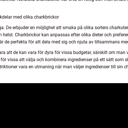
kdelar med olika charkbrickor
 De erbjuder en möjlighet att smaka på olika sorters charkuteri
m helst. Charkbrickor kan anpassas efter olika dieter och preferen
 är de perfekta för att dela med sig och njuta av tillsammans me
a att de kan vara för dyra för vissa budgetar, särskilt om man v
t för vissa att välja och kombinera ingredienser på ett sätt so
triktioner vara en utmaning när man väljer ingredienser till sin c