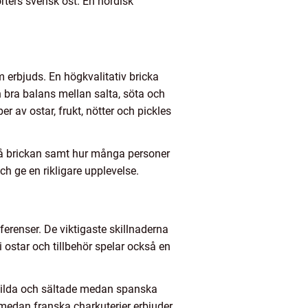
orters svensk ost. En nordisk
m erbjuds. En högkvalitativ bricka
n bra balans mellan salta, söta och
r av ostar, frukt, nötter och pickles
 på brickan samt hur många personer
och ge en rikligare upplevelse.
erenser. De viktigaste skillnaderna
i ostar och tillbehör spelar också en
a milda och sältade medan spanska
 medan franska charkuterier erbjuder