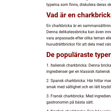
typerna som finns, diskutera deras s
Vad är en charkbrick
En charkbricka är en sammansättning a
Denna delikatessbricka kan även inneh
vara anpassade efter olika teman ell
huvudrättbrickor för att dela med vän
De populäraste typer
1. Italiensk charkbricka: Denna brick
ingredienser ger en klassisk italiens
2. Spansk charkbricka: Här hittar ma
smak med sältighet och en lätt krydd
3. Fransk charkbricka: Med ingrediens
gastronomin på bästa sätt.