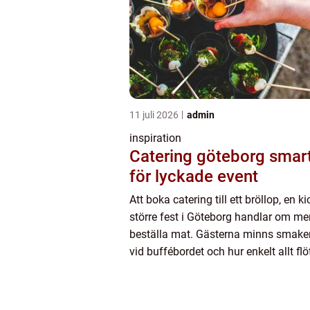
11 juli 2026
admin
inspiration
Catering göteborg smarta val
för lyckade event
Att boka catering till ett bröllop, en ki
större fest i Göteborg handlar om mer
beställa mat. Gästerna minns smaker
vid buffébordet och hur enkelt allt flö
Samtidigt behöver budget, logistik o
specialkost fun...