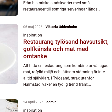
Från historiska stadskvarter med små
restauranger till somriga serveringar längs
Hjälmare kanal bjuder område...
06 maj 2026
Viktoria Uddenholm
inspiration
Restaurang tylösand havsutsikt,
golfkänsla och mat med
omtanke
Att hitta en restaurang som kombinerar vällagad
mat, rofylld miljö och lättsam stämning är inte
alltid självklart. I Tylösand, strax utanför
Halmstad, växer en tydlig trend fram:
matupplevelser som förenar kustliv, golf och
avkoppling. Här lockas båd...
24 april 2026
admin
inspiration