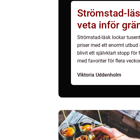
Strömstad-läs
veta inför gr
Strömstad-läsk lockar tusent
priser med ett enormt utbud
blivit ett självklart stopp fö
med favoriter för flera veck
ekonomi, uta...
Viktoria Uddenholm