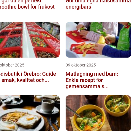
 gör du en perfekt
Gör dina egna hälsosamma
oothie bowl för frukost
energibars
 oktober 2025
09 oktober 2025
disbutik i Örebro: Guide
Matlagning med barn:
ll smak, kvalitet och...
Enkla recept för
gemensamma s...