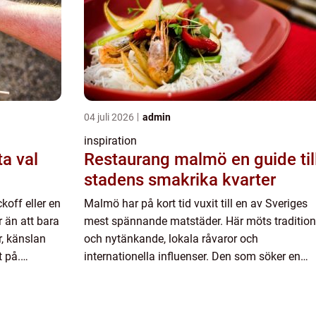
04 juli 2026
admin
inspiration
Restaurang malmö en guide till
stadens smakrika kvarter
ckoff eller en
Malmö har på kort tid vuxit till en av Sveriges
 än att bara
mest spännande matstäder. Här möts tradition
, känslan
och nytänkande, lokala råvaror och
t på.
internationella influenser. Den som söker en
ch
Restaurang Malmö hittar allt från rustika
kvarterskrogar till finslipade smak...