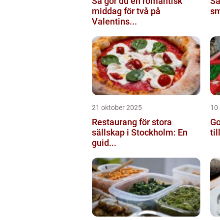
Så gör du en romantisk
Så
middag för två på
sm
Valentins...
21 oktober 2025
10
Restaurang för stora
Go
sällskap i Stockholm: En
ti
guid...