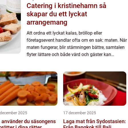
Catering i kristinehamn så
skapar du ett lyckat
arrangemang
Att ordna ett lyckat kalas, bröllop eller
företagsevent handlar ofta om en sak: maten. När
maten fungerar, blir stämningen bättre, samtalen
flyter lättare och både värd och gäster kan
slappna av. Därför väljer många att ta hjälp av
catering Kristineh...
 december 2025
17 december 2025
 använder du säsongens
Laga mat från Sydostasien:
rötter i dina rätter...
Från Bangkok till Bali...