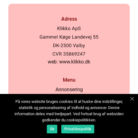
Adress
web:
www.klikko.dk
Menu
Annonsering
Om oss
På vores website bruges cookies til at huske dine indstillinger,
Cookies
statistik og personalisering af indhold og annoncer. Denne
information deles med tredjepart. Ved fortsat brug af websiden
Kontakta oss
godkender du cookiepolitikken.
Sitemap
Ok
Privatlivspolitik